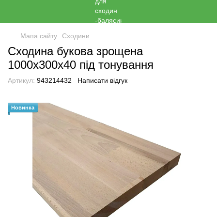
Мапа сайту
Сходини
Сходина букова зрощена
1000х300х40 під тонування
Артикул:
943214432
Написати відгук
Новинка