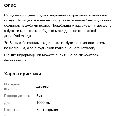
Опис
Сходина зрощена з бука є надійним та красивим елементом
сходів. По міцності вона не поступається навіть більш дорогим
сходинам із дуба чи ясена. Придбавши у нас сходину зрощену
з бука ви гарантовано будете мати довговічні та якісні
дерев'яні сходи.
За Вашим бажанням сходина може бути полакована лаком
безколірним, або в будь-який колір з нашого каталогу.
Більше інформації Ви можете знайти на сайті:
www.zak-
decor.com.ua
Характеристики
Материал
Дерево
ступени
Порода дерева
Бук
Длина
1000 мм
Покрытие
Без покрытия