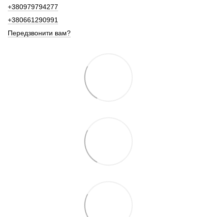
+380979794277
+380661290991
Передзвонити вам?