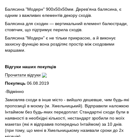
Балясина "Модерн" 900х50х50мм. Дерев'яна балясина, є
одним з важливих елементів декору сходів.
Балясина для сходин — вертикальний елемент балюстради,
стовпчик, що підтримує перила сходів.
Балясина "Модерн" є не тільки прикрасою, а й виконує
захисну функцію вона розділяє простір між сходовими
маршами.
Відгуки наших покупців
Прочитати відгуки
Покупець
06.08.2019
-Відмінно
Замовляв сходи в інше місто - вийшло дешевше, чим будь-які
пропозиції в моєму (м. Хмельницький). Відправили наложкою
Інтаймом без будь-яких передоплат. Стандартні сходи були в
наявності в необхідні кількості, нестандарт зробили по моїх
макетах (які я відправив попередньо Інтаймом) за 10 днів.
(при тому, що мені в Хмельницькому називали сроки до 2х
місяців).