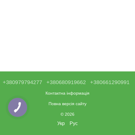
+380979794277
+380680919662
+380661290991
Контактна інформація
Повна версія сайту
© 2026
Укр
Рус