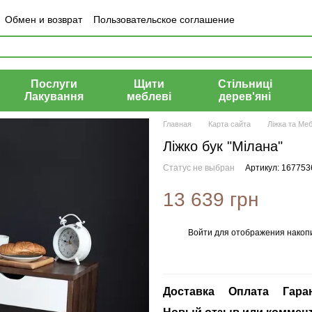
Обмен и возврат
Пользовательское соглашение
ты
Контактная информация
Блог
Отзывы о магазине
Послуги
Щити
Стільниці
Лакування
меблеві
дерев'яні
Главная
Карта сайта
Ліжка та Меб
Ліжко бук "Мілана"
Статус не выбран
Артикул: 16775
13 639 грн
Войти
для отображения накопи
%
Доставка
Оплата
Гара