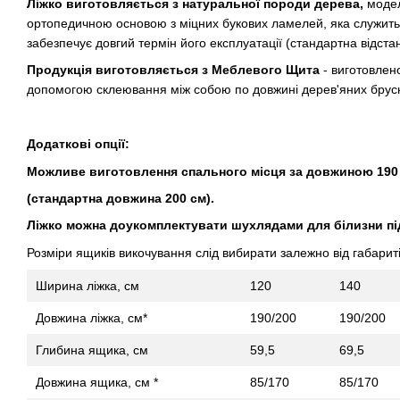
Ліжко виготовляється з натуральної породи дерева,
модел
ортопедичною основою з міцних букових ламелей, яка служит
забезпечує довгий термін його експлуатації (стандартна відста
Продукція виготовляється з Меблевого Щита
- виготовлен
допомогою склеювання між собою по довжині дерев'яних бруск
Додаткові опції:
Можливе виготовлення спального місця за довжиною 190 
(стандартна довжина 200 см).
Ліжко можна доукомплектувати шухлядами для білизни під
Розміри ящиків викочування слід вибирати залежно від габаритів
Ширина ліжка, см
120
140
Довжина ліжка, см*
190/200
190/200
Глибина ящика, см
59,5
69,5
Довжина ящика, см *
85/170
85/170