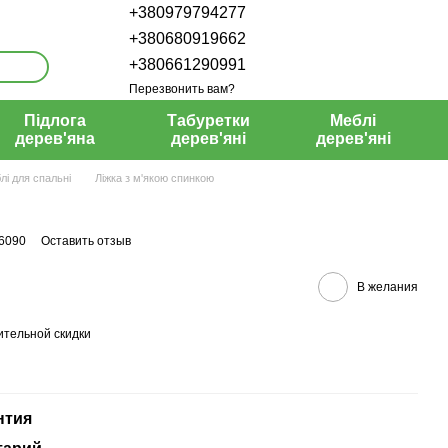
+380979794277
+380680919662
+380661290991
Перезвонить вам?
Підлога
Табуретки
Меблі
дерев'яна
дерев'яні
дерев'яні
лі для спальні
Ліжка з м'якою спинкою
36090
Оставить отзыв
В желания
тельной скидки
нтия