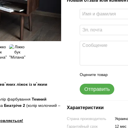
Новый отзыв или коммен
Оцените товар
рев`яних
ліжок із м
`яким
Отправить
олір фарбування
Темний
ина
Беатріче 2
(колір молочний –
Характеристики
Страна производитель
Украин
товляється!
Гарантийный срок
12 мес