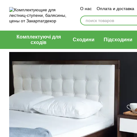
Перейти к основному контенту
О нас
Оплата и доставка
Договор публичной офер
Комплектуючі для
Сходини
Підсходини
сходів