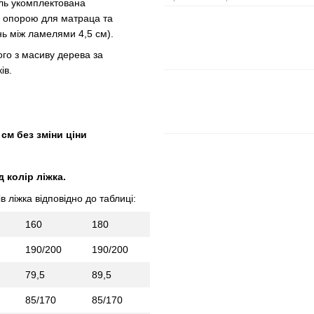
ь укомплектована
ь опорою для матраца та
нь між ламелями 4,5 см).
ого з масиву дерева за
ів.
см без зміни ціни
 колір ліжка.
 ліжка відповідно до таблиці:
160
180
190/200
190/200
79,5
89,5
85/170
85/170