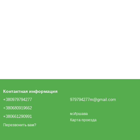
Контактная информация
+380979794277
979794277m@gmail.com
+380680919662
м.Иршава
+380661290991
Карта проезда
Перезвонить вам?