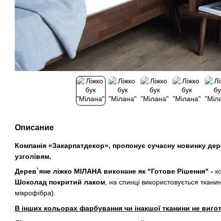
Описание
Компанія «Закарпатдекор», пропонує сучасну новинку де
узголівям.
Дерев`яне ліжко МІЛАНА виконане як "Готове Рішення" -
к
Шоколад покритий лаком
, на спинці використовується ткан
мікрофібра).
В інших кольорах фарбування чи інакшої тканини не виго