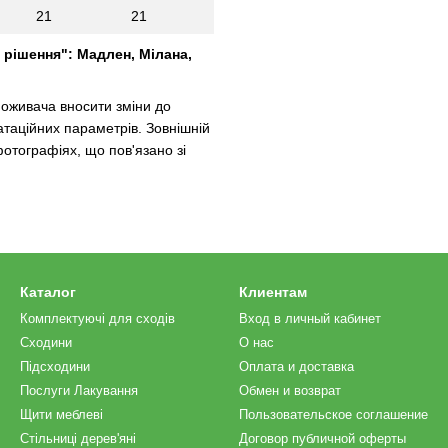
21
21
 рішення": Мадлен, Мілана,
оживача вносити зміни до
атаційних параметрів. Зовнішній
фотографіях, що пов'язано зі
Каталог
Клиентам
Комплектуючі для сходів
Вход в личный кабинет
Сходини
О нас
Підсходини
Оплата и доставка
Послуги Лакування
Обмен и возврат
Щити меблеві
Пользовательское соглашение
Стільниці дерев'яні
Договор публичной оферты