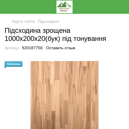
Карта сайта
Підсходини
Підсходина зрощена
1000х200х20(бук) під тонування
Артикул:
920187756
Оставить отзыв
Новинка