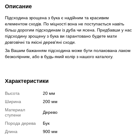
Описание
Підсходина зрощена з бука є надійним та красивим
елементом сходів. По міцності вона не поступається навіть
більш дорогим підсходинам із дуба чи ясена. Придбавши у нас
підсходину зрощену з бука ви гарантовано будете мати
довговічні та якісні дерев'яні сходи.
За Вашим бажанням підсходина може бути полакована лаком
безколірним, або в будь-який колір з нашого каталогу.
Характеристики
Высота
20 мм
Ширина
200 мм
Материал
Дерево
ступени
Порода дерева
Бук
Длина
900 мм