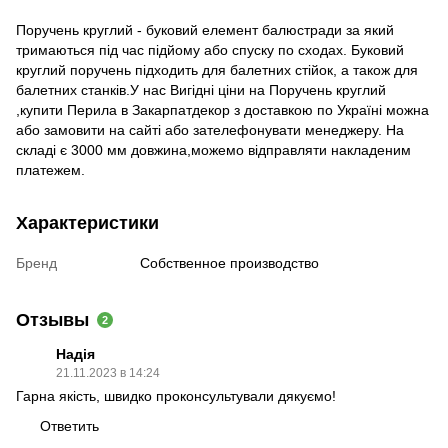
Поручень круглий - буковий елемент балюстради за який
тримаються під час підйому або спуску по сходах. Буковий
круглий поручень підходить для балетних стійок, а також для
балетних станків.У нас Вигідні ціни на Поручень круглий
,купити Перила в Закарпатдекор з доставкою по Україні можна
або замовити на сайті або зателефонувати менеджеру. На
складі є 3000 мм довжина,можемо відправляти накладеним
платежем.
Характеристики
Бренд
Собственное производство
Отзывы
2
Надія
21.11.2023 в 14:24
Гарна якість, швидко проконсультували дякуємо!
Ответить