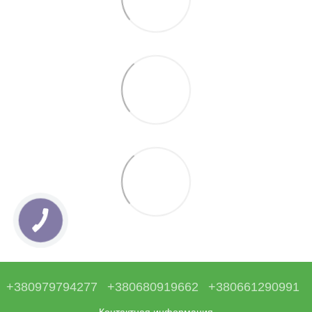
+380979794277
+380680919662
+380661290991
Контактная информация