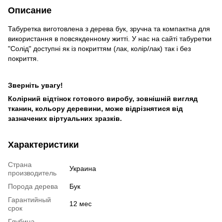
Описание
Табуретка виготовлена з дерева бук, зручна та компактна для
використання в повсякденному житті. У нас на сайті табуретки
"Солід" доступні як із покриттям (лак, колір/лак) так і без
покриття.
Зверніть увагу!
Колірний відтінок готового виробу, зовнішній вигляд
тканин, кольору деревини, може відрізнятися від
зазначених віртуальних зразків.
Характеристики
Страна
Украина
производитель
Порода дерева
Бук
Гарантийный
12 мес
срок
Глубина