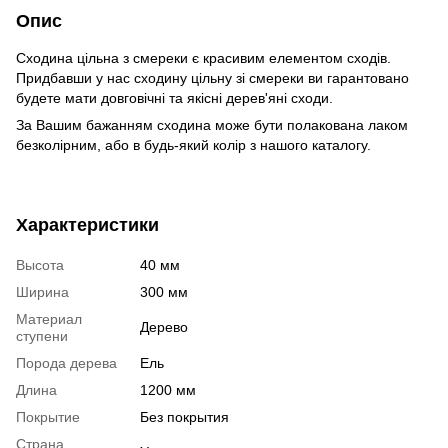
Опис
Сходина цільна з смереки є красивим елементом сходів.
Придбавши у нас сходину цільну зі смереки ви гарантовано
будете мати довговічні та якісні дерев'яні сходи.
За Вашим бажанням сходина може бути полакована лаком
безколірним, або в будь-який колір з нашого каталогу.
Характеристики
Высота
40 мм
Ширина
300 мм
Материал
Дерево
ступени
Порода дерева
Ель
Длина
1200 мм
Покрытие
Без покрытия
Страна