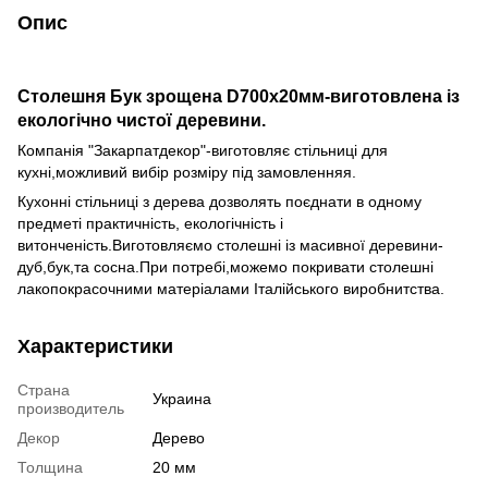
Опис
Столешня Бук зрощена D700х20мм-виготовлена із
екологічно чистої деревини.
Компанія "Закарпатдекор"-виготовляє стільниці для
кухні,можливий вибір розміру під замовленняя.
Кухонні стільниці з дерева дозволять поєднати в одному
предметі практичність, екологічність і
витонченість.Виготовляємо столешні із масивної деревини-
дуб,бук,та сосна.При потребі,можемо покривати столешні
лакопокрасочними матеріалами Італійського виробнитства.
Характеристики
Страна
Украина
производитель
Декор
Дерево
Толщина
20 мм