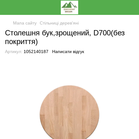
Мапа сайту
Стільниці дерев'яні
Столешня бук,зрощений, D700(без
покриття)
Артикул:
1052140187
Написати відгук