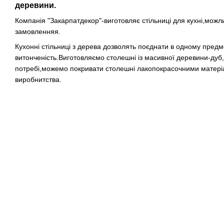
деревини.
Компанія "Закарпатдекор"-виготовляє стільниці для кухні,можли
замовленняя.
Кухонні стільниці з дерева дозволять поєднати в одному предмет
витонченість.Виготовляємо столешні із масивної деревини-дуб,
потребі,можемо покривати столешні лакопокрасочними матеріа
виробнитства.