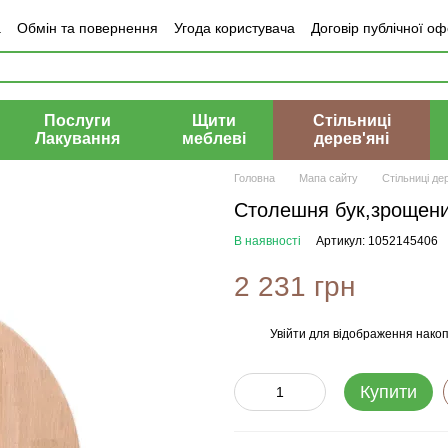
а
Обмін та повернення
Угода користувача
Договір публічної о
лог
Відгуки про магазин
Послуги
Щити
Стільниці
Лакування
меблеві
дерев'яні
Головна
Мапа сайту
Стільниці дер
Столешня бук,зрощени
В наявності
Артикул: 1052145406
2 231 грн
Увійти
для відображення накоп
%
Купити