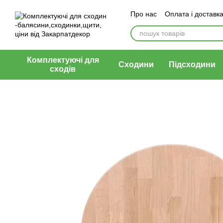
Перейти до основного контенту
Про нас
Оплата і доставк
Контактна інформація
Б
Комплектуючі для
Сходини
Підсходини
сходів