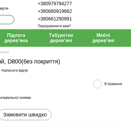
+380979794277
ферти
+380680919662
+380661290991
Передзвонити вам?
Підлога
Табуретки
Меблі
дерев'яна
дерев'яні
дерев'яні
ев'яні
й, D800(без покриття)
Написати відгук
В бажання
ичувальної знижки
Замовити швидко