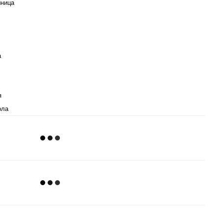
ница
а
я
ола