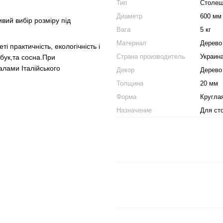
Тип
Столеш
Диаметр
600 мм
вий вибір розміру під
Вага
5 кг
Материал
Дерево
і практичність, екологічність і
Страна производитель
Украин
бук,та сосна.При
лами Італійського
Декор
Дерево
Толщина
20 мм
Форма
Кругла
Назначение
Для ст